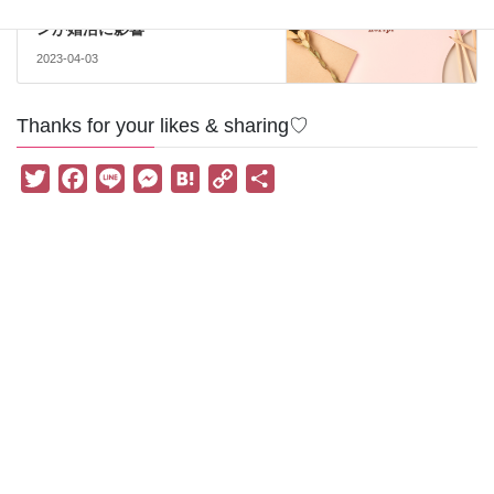
親のケンカ腰コミュニケーショ
ンが婚活に影響
2023-04-03
Thanks for your likes & sharing♡
T
F
L
M
H
C
共
w
a
i
e
a
o
有
i
c
n
s
t
p
t
e
e
s
e
y
t
b
e
n
L
e
o
n
a
i
r
o
g
n
k
e
k
r