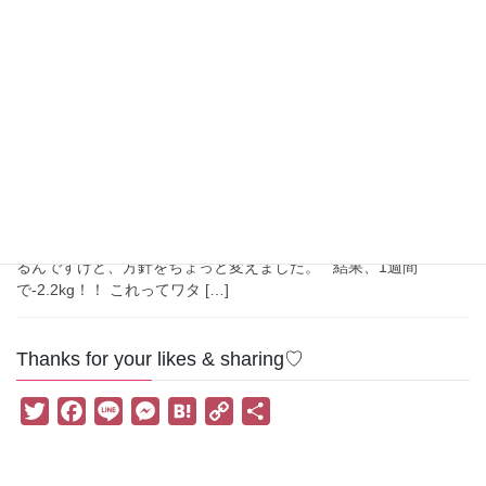
ー機能を活かした16時間断食。 結果、1週間で-2.2kg！！ さらに
2週間目で現在スタート時(2021/7/8)から-3.2kg！！ &nbsp […]
2021-07-14
＊カラダメンテ
16時間断食を始めて1週間、経過報
告
のりぴ、本気のダイエットを始めました！ という感じではありま
せんが、ダイエット始めました。 というか、ダイエットは始めて
るんですけど、方針をちょっと変えました。 結果、1週間
で-2.2kg！！ これってワタ […]
Thanks for your likes & sharing♡
T
F
L
M
H
C
共
w
a
i
e
a
o
有
i
c
n
s
t
p