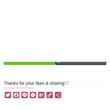
Facebook
X
Bluesky
LINE
Copy
Thanks for your likes & sharing♡
T
F
L
M
H
C
共
w
a
i
e
a
o
有
i
c
n
s
t
p