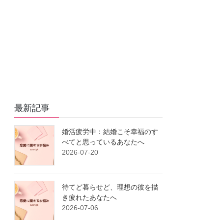
e
o
n
a
i
r
o
g
n
k
e
k
r
最新記事
婚活疲労中：結婚こそ幸福のす
べてと思っているあなたへ
2026-07-20
待てど暮らせど、理想の彼を描
き疲れたあなたへ
2026-07-06