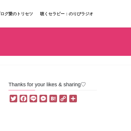
ブログ愛のトリセツ
聴くセラピー：のりぴラジオ
Thanks for your likes & sharing♡
T
F
L
M
H
C
共
w
a
i
e
a
o
有
i
c
n
s
t
p
t
e
e
s
e
y
t
b
e
n
L