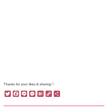
Thanks for your likes & sharing♡
T
F
L
M
H
C
共
w
a
i
e
a
o
有
i
c
n
s
t
p