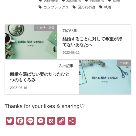
夫婦喧嘩
結婚生活
再婚生活
旦那
コンプレックス
囚われの身
執着
＊婚活・恋愛
前の記事
結婚することに対して希望が持
てないあなたへ
2023-06-12
＊別れ
次の記事
離婚を選ばない妻のたったひと
つのもくろみ
2023-06-16
Thanks for your likes & sharing♡
T
F
L
M
H
C
共
w
a
i
e
a
o
有