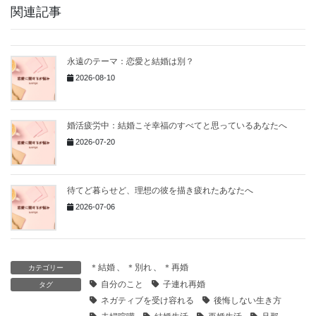
関連記事
t
e
e
s
e
y
t
b
e
n
L
e
o
n
a
i
永遠のテーマ：恋愛と結婚は別？
r
o
g
n
2026-08-10
k
e
k
r
婚活疲労中：結婚こそ幸福のすべてと思っているあなたへ
2026-07-20
待てど暮らせど、理想の彼を描き疲れたあなたへ
2026-07-06
＊結婚
、
＊別れ
、
＊再婚
カテゴリー
自分のこと
子連れ再婚
タグ
ネガティブを受け容れる
後悔しない生き方