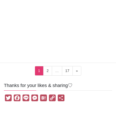
2024-04-01
＊再婚
難しい？子連れ再婚と子どものし
つけ
再婚したものの、再婚相手との価値観の違いに悩みます。特に子
どものしつけに関してはモヤモヤも残ってしまい、夫婦関係まで
ちょっとギクシャク中。 難しい？子連れ再婚と子どものしつけ 正
しい恋愛の悩み方：愛のトリセツ、子連れ再婚 […]
投
固
固
固
1
2
…
17
»
稿
定
定
定
ペ
ペ
ペ
の
Thanks for your likes & sharing♡
ー
ー
ー
ペ
ジ
ジ
ジ
T
F
L
M
H
C
共
ー
w
a
i
e
a
o
有
ジ
i
c
n
s
t
p
送