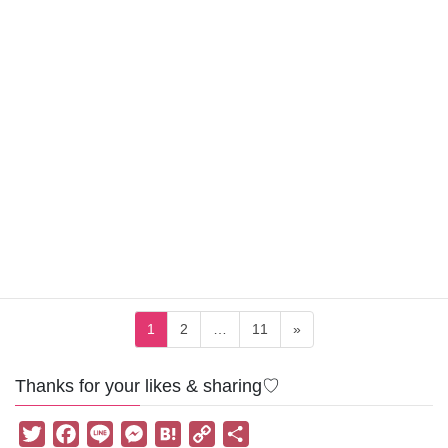
ない婚活、幻を見ているあなたへ 正しい恋愛の悩み方：愛のトリ
セツ、なんとなく婚活が浮世離れしているよう […]
2025-10-20
＊人間関係
心の癒し方を間違って余計にツラ
くなっていました
自分を癒すって大切なこと。セルフケアが出来たらそれに越した
ことはありません。Happyに暮らしていくにはこのどちらも大切
です。 心の癒し方を間違って余計にツラくなっていました 正しい
恋愛の悩み方：愛のトリセツ、自己流が事 […]
投
固
固
固
1
2
…
11
»
稿
定
定
定
ペ
ペ
ペ
の
Thanks for your likes & sharing♡
ー
ー
ー
ペ
ジ
ジ
ジ
T
F
L
M
H
C
共
ー