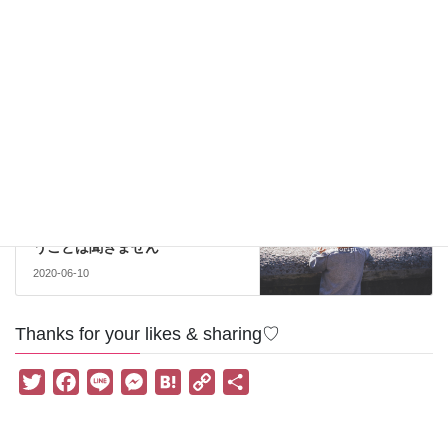
再婚生活
＊婚活・恋愛
前の記事
恋活・婚活：100万人が反対して
もその人を愛せるか？
2020-06-08
＊子ども
次の記事
育児：将来有望、お母さんの言
うことは聞きません
2020-06-10
Thanks for your likes & sharing♡
T
F
L
M
H
C
共
w
a
i
e
a
o
有
i
c
n
s
t
p