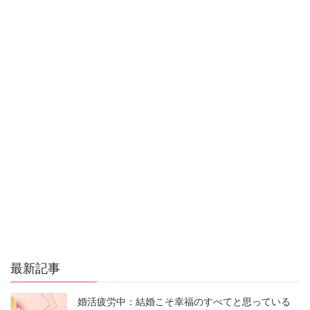
r
o
g
n
k
e
k
r
最新記事
婚活疲労中：結婚こそ幸福のすべてと思っている