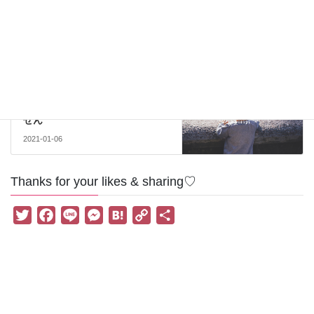
前の記事
もうダメだ！と思っていた彼と
の逆転劇＊のりぴ塾お年玉企画
2021-01-04
＊子ども
次の記事
子どもは親の思い通りになりま
せん
2021-01-06
Thanks for your likes & sharing♡
T
F
L
M
H
C
共
w
a
i
e
a
o
有
i
c
n
s
t
p
t
e
e
s
e
y
t
b
e
n
L
e
o
n
a
i