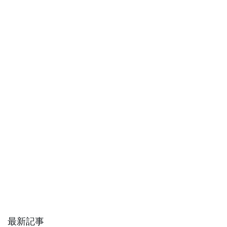
t
b
e
n
L
e
o
n
a
i
r
o
g
n
k
e
k
r
最新記事