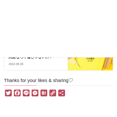
後悔しない生き方
＊別れ
前の記事
復縁したけどうまくいかない恋
2022-09-23
＊婚活・恋愛
次の記事
純愛なら不倫じゃないの？
2022-09-28
Thanks for your likes & sharing♡
T
F
L
M
H
C
共
w
a
i
e
a
o
有
i
c
n
s
t
p
t
e
e
s
e
y