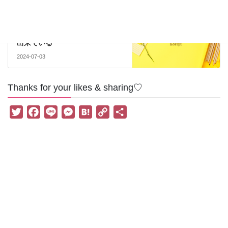
＊結婚
次の記事
幸せは人の笑顔と自分の我慢で
出来ている
2024-07-03
Thanks for your likes & sharing♡
T
F
L
M
H
C
共
w
a
i
e
a
o
有
i
c
n
s
t
p
t
e
e
s
e
y
t
b
e
n
L
e
o
n
a
i
r
o
g
n
k
e
k
r