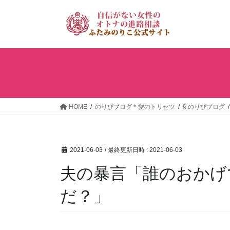
コ
ナ
ン
ビ
テ
ゲ
ン
ー
ツ
シ
へ
ョ
ス
ン
キ
に
ッ
移
HOME
のりぴブログ＊愛のトリセツ
§ のりぴブログ
プ
動
2021-06-03
/ 最終更新日時 :
2021-06-03
夫の暴言「誰のおかげ
だ？」