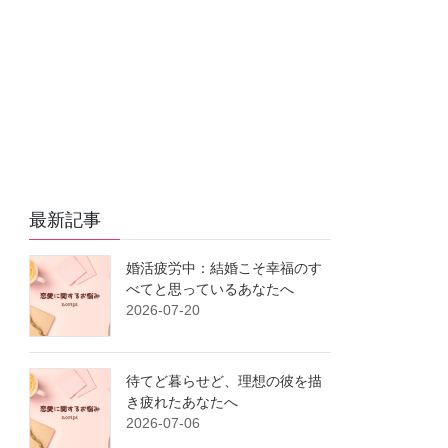
e
o
n
a
i
r
o
g
n
k
e
k
r
最新記事
婚活疲労中：結婚こそ幸福のす
べてと思っているあなたへ
2026-07-20
待てど暮らせど、理想の彼を描
き疲れたあなたへ
2026-07-06