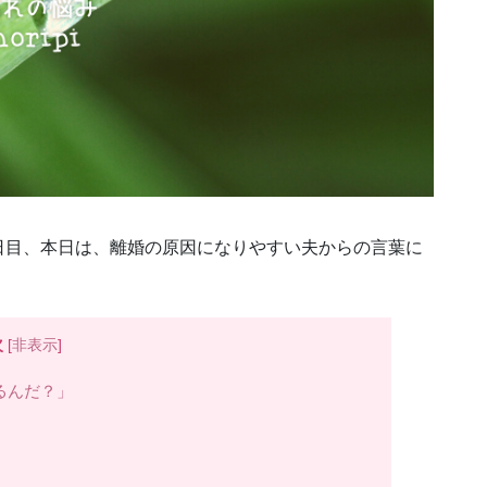
日目、
本日は、離婚の原因になりやすい夫からの言葉に
次
[
非表示
]
るんだ？」