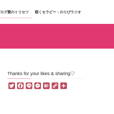
ブログ愛のトリセツ
聴くセラピー：のりぴラジオ
Thanks for your likes & sharing♡
T
F
L
M
H
C
共
w
a
i
e
a
o
有
i
c
n
s
t
p
t
e
e
s
e
y
t
b
e
n
L