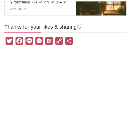
す秘密基地：オンラインサロン
2021-04-23
Thanks for your likes & sharing♡
T
F
L
M
H
C
共
w
a
i
e
a
o
有
i
c
n
s
t
p
t
e
e
s
e
y
t
b
e
n
L
e
o
n
a
i
r
o
g
n
k
e
k
r