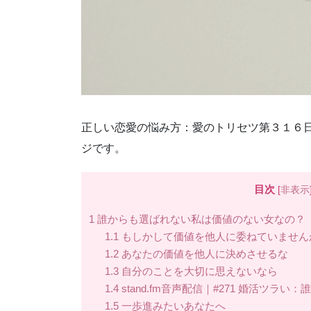
正しい恋愛の悩み方：愛のトリセツ第３１６
ジです。
目次
[
非表示
1
誰からも選ばれない私は価値のない女なの？
1.1
もしかして価値を他人に委ねていません
1.2
あなたの価値を他人に決めさせるな
1.3
自分のことを大切に思えないなら
1.4
stand.fm音声配信｜#271 婚活ツ
1.5
一歩進みたいあなたへ