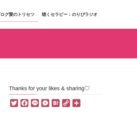
ブログ愛のトリセツ
聴くセラピー：のりぴラジオ
Thanks for your likes & sharing♡
T
F
L
M
H
C
共
w
a
i
e
a
o
有
i
c
n
s
t
p
t
e
e
s
e
y
t
b
e
n
L