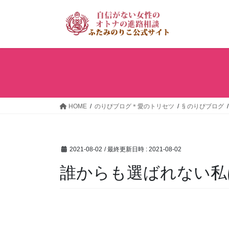
コ
ナ
ン
ビ
テ
ゲ
ン
ー
ツ
シ
へ
ョ
ス
ン
キ
に
ッ
移
HOME
のりぴブログ＊愛のトリセツ
§ のりぴブログ
プ
動
2021-08-02
/ 最終更新日時 :
2021-08-02
誰からも選ばれない私