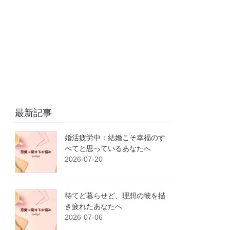
e
o
n
a
i
r
o
g
n
k
e
k
r
最新記事
婚活疲労中：結婚こそ幸福のす
べてと思っているあなたへ
2026-07-20
待てど暮らせど、理想の彼を描
き疲れたあなたへ
2026-07-06