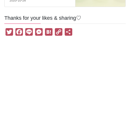
2020-10-26
Thanks for your likes & sharing♡
T
F
L
M
H
C
共
w
a
i
e
a
o
有
i
c
n
s
t
p
t
e
e
s
e
y
t
b
e
n
L
e
o
n
a
i
r
o
g
n
k
e
k
r