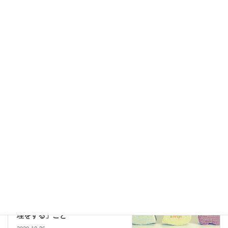
難しい？子連れ再婚と子どものしつけ
2024-04-01
＊再婚
カテゴリー
再婚
子連れ再婚
後悔しない生き方
タグ
＊別れ
前の記事
離婚したい衝動、飲み込むたび
に罪悪感
2020-10-22
＊婚活・恋愛
次の記事
恋活婚活で一番不要なのは「無
理をする」こと